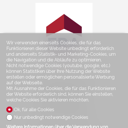
Wir verwenden einerseits Cookies, die für das
Funktionieren dieser Website unbedingt erforderlich
und anderseits Statistik- und Marketing-Cookies, um
die Navigation und die Abläufe zu optimieren.
Nicht notwendige Cookies (youtube, google, etc.)
können Statistiken über Ihre Nutzung der Website
erstellen oder ermöglichen personalisierte Werbung
Kontaktieren Sie uns
auf der Webseite.
ERA Kuhlmann Immobilien
Mit Ausnahme der Cookies, die für das Funktionieren
Freudensteinstrasse 7
der Website erforderlich sind, können Sie einstellen,
5200 Brugg
welche Cookies Sie aktivieren möchten.
Tel.
+41 (0) 56 450 22 22
Mob.
+41 (0) 79 190 22 22
Ok, für alle Cookies
mail@kuhlmann-immobilien.ch
Nur unbedingt notwendige Cookies
Weitere Informationen über die Verwendung von