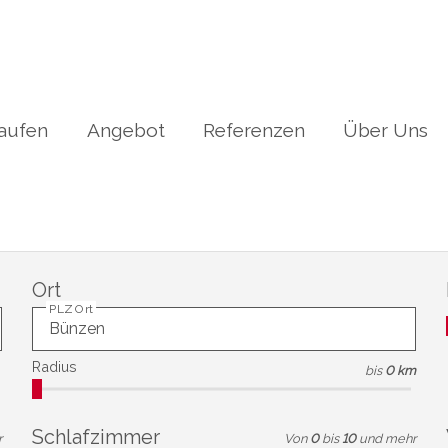
aufen
Angebot
Referenzen
Über Uns
Ort
PLZ Ort
Radius
bis
0 km
Schlafzimmer
r
Von
0
bis
10
und mehr