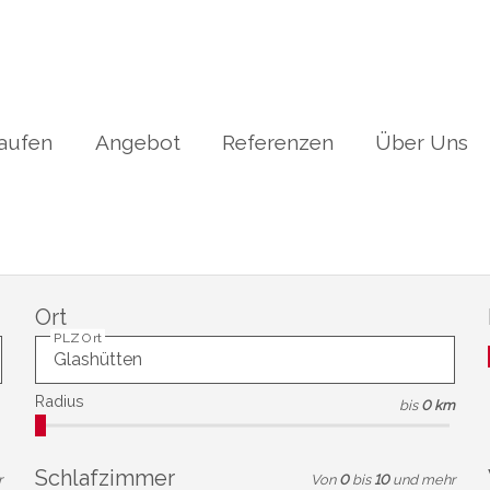
aufen
Angebot
Referenzen
Über Uns
Ort
PLZ Ort
Radius
bis
0 km
Schlafzimmer
r
Von
0
bis
10
und mehr