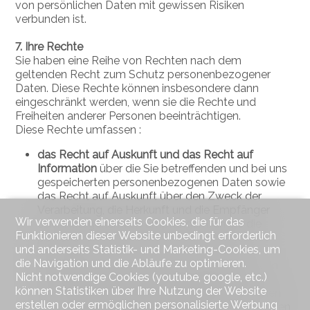
von persönlichen Daten mit gewissen Risiken
verbunden ist.
7. Ihre Rechte
Sie haben eine Reihe von Rechten nach dem
geltenden Recht zum Schutz personenbezogener
Daten. Diese Rechte können insbesondere dann
eingeschränkt werden, wenn sie die Rechte und
Freiheiten anderer Personen beeinträchtigen.
Diese Rechte umfassen :
das Recht auf Auskunft und das Recht auf
Information
über die Sie betreffenden und bei uns
gespeicherten personenbezogenen Daten sowie
das Recht auf Auskunft über den Zweck der
Verarbeitung, die Herkunft und die Empfänger
Wir verwenden einerseits Cookies, die für das
oder Kategorien von Empfängern, an die die
Funktionieren dieser Website unbedingt erforderlich
personenbezogenen Daten weitergegeben
und anderseits Statistik- und Marketing-Cookies, um
werden.
die Navigation und die Abläufe zu optimieren.
das Recht, die Einwilligung zu widerrufen:
Wenn
Nicht notwendige Cookies (youtube, google, etc.)
wir Ihre personenbezogenen Daten auf der
können Statistiken über Ihre Nutzung der Website
Grundlage Ihrer Einwilligung verarbeiten, können
erstellen oder ermöglichen personalisierte Werbung
Sie diese Einwilligung jederzeit widerrufen. Nutzen