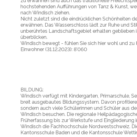
zu erwähnen sind auch das traditionelle Freilichtspek
hochstehenden Aufführungen von Tanz & Kunst, we
nach Windisch ziehen.
Nicht zuletzt sind die eindrücklichen Schönheiten 
erwähnen. Das Wasserschloss lädt zur Ruhe und Still
unberührtes Landschaftsgebiet erhalten geblieben is
überblicken.
Windisch bewegt - fühlen Sie sich hier wohl und zu
Einwohner (31.12.2023): 8'060
BILDUNG:
Windisch verfügt mit Kindergarten, Primarschule, S
breit ausgebautes Bildungssystem. Davon profitiere
sondern auch viele Schülerinnen und Schüler aus d
Windisch besuchen. Die regionale Heilpädagogisch
Früherfassung bis zur Werkstufe und Eingliederung i
Windisch die Fachhochschule Nordwestschweiz. Di
Kantonsschule Baden und die Kantonsschule Wetti