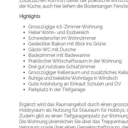
Zusätzlichen Komfort bietet der praktische Wirtsch
der Küche, auch hier liefern die Bodenlangen Fenster
Highlights
Grosszügige 4.5-Zimmer-Wohnung
Heller Wohn- und Essbereich
Schwedenofen im Wohnzimmer
Gedeckter Balkon mit Blick ins Grüne
Gäste-WC mit Dusche
Badezimmer mit Badewanne
Praktischer Wirtschaftsraum in der Wohnung
Drei gut nutzbare Schlafzimmer
Grosszügiger Kellerraum und zusätzliches Kelle
Ruhige und beliebte Wohnlage in Windisch
Gute Anbindung an Einkauf, Schulen und ÖV
Parkplatz in der Tiefgarage
Ergänzt wird das Raumangebot durch einen grossz
Hobbyraum als Nutzung für Stauraum für Hobbys, od
Zudem gibt es einen Tiefgaragenplatz zur Wohnung
Die Wohnung überreichen Sie über das Treppenhaus o
Veloraum sowie über einen Gemeinschaftsraum, der