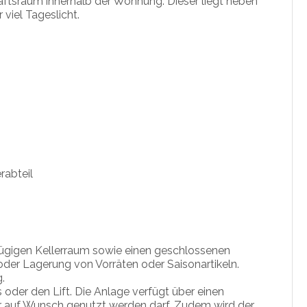
aftsraum innerhalb der Wohnung. Dieser liegt neben
 viel Tageslicht.
rabteil
ügigen Kellerraum sowie einen geschlossenen
er Lagerung von Vorräten oder Saisonartikeln.
.
der den Lift. Die Anlage verfügt über einen
 auf Wunsch genutzt werden darf. Zudem wird der