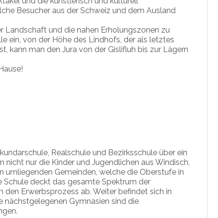
takel und die künstlerisch und kulturell
lche Besucher aus der Schweiz und dem Ausland
der Landschaft und die nahen Erholungszonen zu
e ein, von der Höhe des Lindhofs, der als letztes
t, kann man den Jura von der Gislifluh bis zur Lägern
 Hause!
ekundarschule, Realschule und Bezirksschule über ein
n nicht nur die Kinder und Jugendlichen aus Windisch,
en umliegenden Gemeinden, welche die Oberstufe in
e Schule deckt das gesamte Spektrum der
n den Erwerbsprozess ab. Weiter befindet sich in
e nächstgelegenen Gymnasien sind die
ngen.