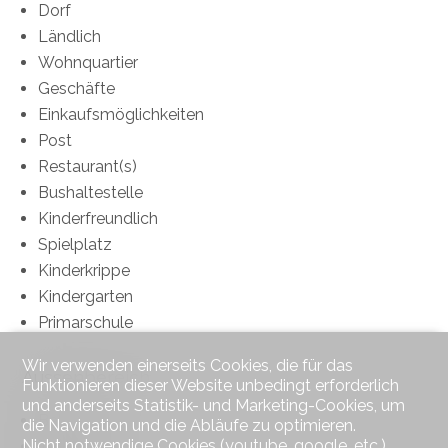
Dorf
Ländlich
Wohnquartier
Geschäfte
Einkaufsmöglichkeiten
Post
Restaurant(s)
Bushaltestelle
Kinderfreundlich
Spielplatz
Kinderkrippe
Kindergarten
Primarschule
Wir verwenden einerseits Cookies, die für das
Aussenbereich
Funktionieren dieser Website unbedingt erforderlich
und anderseits Statistik- und Marketing-Cookies, um
Balkon(e)
die Navigation und die Abläufe zu optimieren.
Nicht notwendige Cookies (youtube, google, etc.)
Terrasse(n)