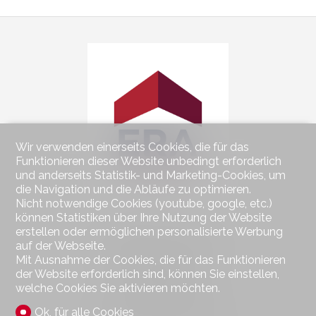
Wir verwenden einerseits Cookies, die für das
Funktionieren dieser Website unbedingt erforderlich
und anderseits Statistik- und Marketing-Cookies, um
die Navigation und die Abläufe zu optimieren.
Nicht notwendige Cookies (youtube, google, etc.)
können Statistiken über Ihre Nutzung der Website
erstellen oder ermöglichen personalisierte Werbung
Kontaktieren Sie uns
auf der Webseite.
ERA Kuhlmann Immobilien
Mit Ausnahme der Cookies, die für das Funktionieren
Freudensteinstrasse 7
der Website erforderlich sind, können Sie einstellen,
5200 Brugg
welche Cookies Sie aktivieren möchten.
Tel.
+41 (0) 56 450 22 22
Mob.
+41 (0) 79 190 22 22
Ok, für alle Cookies