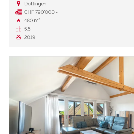
Döttingen
CHF 790'000.-
480 m²
5.5
2019