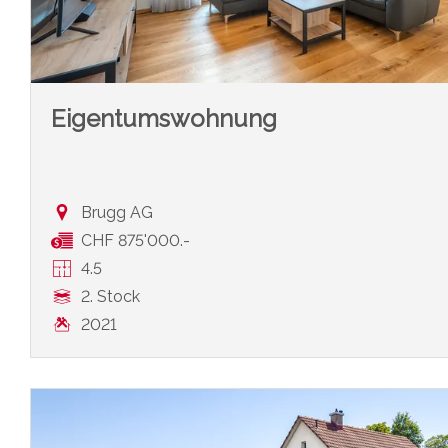
Eigentumswohnung
Brugg AG
CHF 875'000.-
4.5
2. Stock
2021