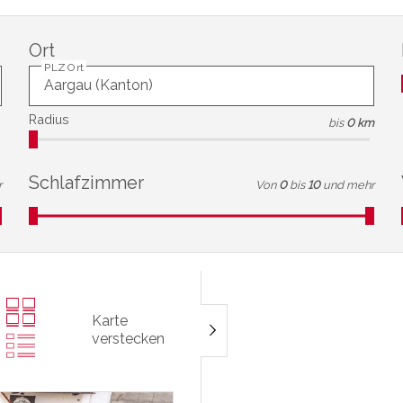
Ort
PLZ Ort
Radius
bis
0 km
Schlafzimmer
r
Von
0
bis
10
und mehr
Karte
verstecken