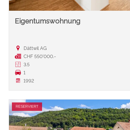
Eigentumswohnung
Dättwil AG
CHF 550'000.-
3.5
1
1992
RESERVIERT