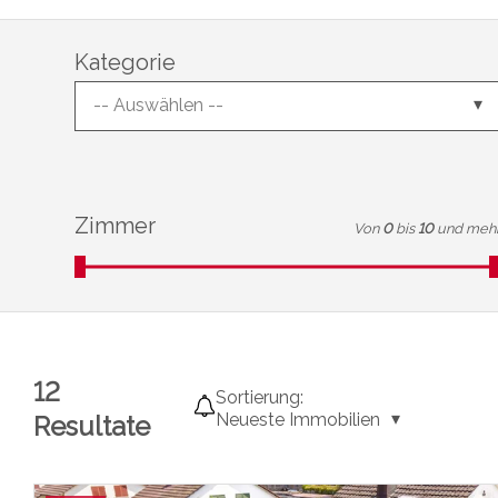
Kategorie
-- Auswählen --
Zimmer
Von
0
bis
10
und meh
12
Sortierung:
Neueste Immobilien
Resultate