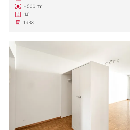
~ 566 m²
4.5
1933